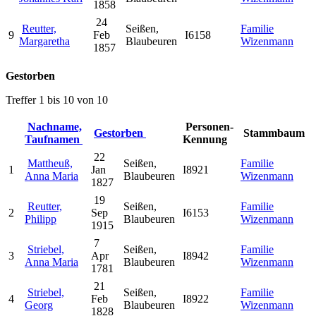
1858
24
Reutter,
Seißen,
Familie
9
Feb
I6158
Margaretha
Blaubeuren
Wizenmann
1857
Gestorben
Treffer 1 bis 10 von 10
Nachname,
Personen-
Gestorben
Stammbaum
Taufnamen
Kennung
22
Mattheuß,
Seißen,
Familie
1
Jan
I8921
Anna Maria
Blaubeuren
Wizenmann
1827
19
Reutter,
Seißen,
Familie
2
Sep
I6153
Philipp
Blaubeuren
Wizenmann
1915
7
Striebel,
Seißen,
Familie
3
Apr
I8942
Anna Maria
Blaubeuren
Wizenmann
1781
21
Striebel,
Seißen,
Familie
4
Feb
I8922
Georg
Blaubeuren
Wizenmann
1828