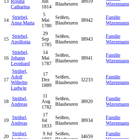
13
Rosina
Jun
I8919
Blaubeuren
Wizenmann
Catharina
1814
5
Striebel,
Seißen,
Familie
14
Mai
I8942
Anna Maria
Blaubeuren
Wizenmann
1780
29
Striebel,
Seißen,
Familie
15
Sep
I8943
Apollonia
Blaubeuren
Wizenmann
1785
Striebel,
14
Seißen,
Familie
16
Johann
Mai
I8941
Blaubeuren
Wizenmann
Leonhard
1787
Strübel,
17
Adolf
Seißen,
Familie
17
Dez
I2233
Wilhelm
Blaubeuren
Wizenmann
1889
Ludwig
11
Strübel,
Seißen,
Familie
18
Aug
I8920
Andreas
Blaubeuren
Wizenmann
1782
17
Strübel,
Seißen,
Familie
19
Jul
I8934
Andreas
Blaubeuren
Wizenmann
1833
Strübel,
9 Jul
Seißen,
Familie
20
I4659