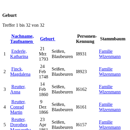
Geburt
Treffer 1 bis 32 von 32
Nachname,
Personen-
Geburt
Stammbaum
Taufnamen
Kennung
21
Enderle,
Seißen,
Familie
1
Mrz
I8931
Katharina
Blaubeuren
Wizenmann
1793
24
Finck,
Seißen,
Familie
2
Feb
I8923
Magdalena
Blaubeuren
Wizenmann
1748
14
Reutter,
Seißen,
Familie
3
Feb
I6162
Anna
Blaubeuren
Wizenmann
1860
Reutter,
9
Seißen,
Familie
4
Conrad
Dez
I6161
Blaubeuren
Wizenmann
Martin
1866
Reutter,
23
Seißen,
Familie
5
Dorothea
Apr
I6157
Blaubeuren
Wizenmann
Margaretha
1861