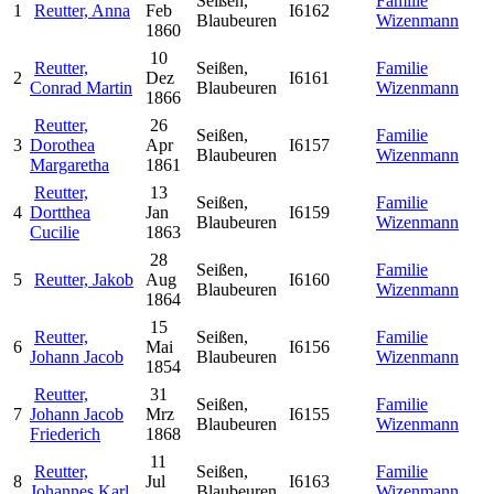
Seißen,
Familie
1
Reutter, Anna
Feb
I6162
Blaubeuren
Wizenmann
1860
10
Reutter,
Seißen,
Familie
2
Dez
I6161
Conrad Martin
Blaubeuren
Wizenmann
1866
Reutter,
26
Seißen,
Familie
3
Dorothea
Apr
I6157
Blaubeuren
Wizenmann
Margaretha
1861
Reutter,
13
Seißen,
Familie
4
Dortthea
Jan
I6159
Blaubeuren
Wizenmann
Cucilie
1863
28
Seißen,
Familie
5
Reutter, Jakob
Aug
I6160
Blaubeuren
Wizenmann
1864
15
Reutter,
Seißen,
Familie
6
Mai
I6156
Johann Jacob
Blaubeuren
Wizenmann
1854
Reutter,
31
Seißen,
Familie
7
Johann Jacob
Mrz
I6155
Blaubeuren
Wizenmann
Friederich
1868
11
Reutter,
Seißen,
Familie
8
Jul
I6163
Johannes Karl
Blaubeuren
Wizenmann