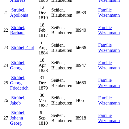
Andreas
1883
Blaubeuren
Wizenmann
12
Strübel,
Seißen,
Familie
21
Dez
I8939
Apollonia
Blaubeuren
Wizenmann
1819
18
Strübel,
Seißen,
Familie
22
Feb
I8940
Barbara
Blaubeuren
Wizenmann
1817
5
Seißen,
Familie
23
Strübel, Carl
Aug
I4666
Blaubeuren
Wizenmann
1884
18
Strübel,
Seißen,
Familie
24
Apr
I8947
Georg
Blaubeuren
Wizenmann
1828
Strübel,
31
Seißen,
Familie
25
Georg
Dez
I4660
Blaubeuren
Wizenmann
Friederich
1879
30
Strübel,
Seißen,
Familie
26
Mai
I4661
Jakob
Blaubeuren
Wizenmann
1882
Strübel,
6
Seißen,
Familie
27
Johann
Sep
I8918
Blaubeuren
Wizenmann
Georg
1810