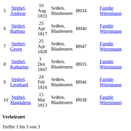
16
Strübel,
Seißen,
Familie
5
Aug
I8934
Andreas
Blaubeuren
Wizenmann
1833
25
Strübel,
Seißen,
Familie
6
Apr
I8940
Barbara
Blaubeuren
Wizenmann
1817
25
Strübel,
Seißen,
Familie
7
Apr
I8947
Georg
Blaubeuren
Wizenmann
1828
3
Strübel,
Seißen,
Familie
8
Dez
I8935
Katharina
Blaubeuren
Wizenmann
1847
24
Strübel,
Seißen,
Familie
9
Feb
I8946
Leonhard
Blaubeuren
Wizenmann
1816
15
Strübel,
Seißen,
Familie
10
Mai
I8938
Magdalena
Blaubeuren
Wizenmann
1813
Verheiratet
Treffer 1 bis 3 von 3