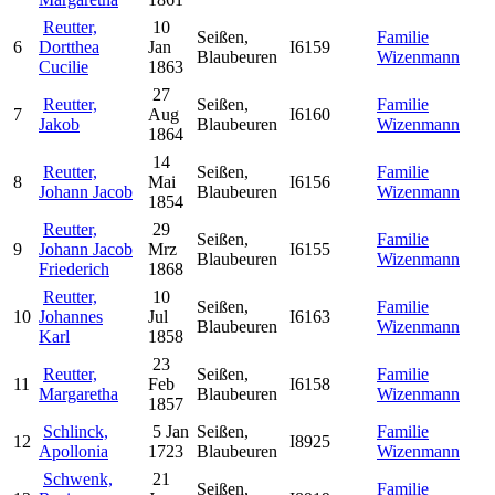
Reutter,
10
Seißen,
Familie
6
Dortthea
Jan
I6159
Blaubeuren
Wizenmann
Cucilie
1863
27
Reutter,
Seißen,
Familie
7
Aug
I6160
Jakob
Blaubeuren
Wizenmann
1864
14
Reutter,
Seißen,
Familie
8
Mai
I6156
Johann Jacob
Blaubeuren
Wizenmann
1854
Reutter,
29
Seißen,
Familie
9
Johann Jacob
Mrz
I6155
Blaubeuren
Wizenmann
Friederich
1868
Reutter,
10
Seißen,
Familie
10
Johannes
Jul
I6163
Blaubeuren
Wizenmann
Karl
1858
23
Reutter,
Seißen,
Familie
11
Feb
I6158
Margaretha
Blaubeuren
Wizenmann
1857
Schlinck,
5 Jan
Seißen,
Familie
12
I8925
Apollonia
1723
Blaubeuren
Wizenmann
Schwenk,
21
Seißen,
Familie