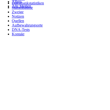
Alben
Datenbankstatistiken
Alle Medien
Stammbäume
Zweige
Notizen
Quellen
Aufbewahrungsorte
DNA-Tests
Kontakt