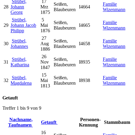
Strübel,
17
Seißen,
Familie
28
Johann
Mrz
I4664
Blaubeuren
Wizenmann
Georg
1875
Strübel,
5
Seißen,
Familie
29
Johann Jacob
Mai
I4665
Blaubeuren
Wizenmann
Philipp
1876
27
Strübel,
Seißen,
Familie
30
Aug
I4658
Johannes
Blaubeuren
Wizenmann
1886
26
Strübel,
Seißen,
Familie
31
Nov
I8935
Katharina
Blaubeuren
Wizenmann
1847
15
Strübel,
Seißen,
Familie
32
Mai
I8938
Magdalena
Blaubeuren
Wizenmann
1813
Getauft
Treffer 1 bis 9 von 9
Nachname,
Personen-
Getauft
Stammbaum
Taufnamen
Kennung
16