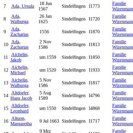
18 Jun
Familie
7
Ada, Ursula
Sindelfingen
I1773
1567
Wizenman
Ada,
26 Jan
Familie
8
Sindelfingen
I1720
Walburga
1625
Wizenman
Ada,
Familie
9
1556
Sindelfingen
I1870
Zacharias
Wizenman
Ada,
2 Nov
Familie
10
Sindelfingen
I1813
Zacharias
1586
Wizenman
Aichelin,
Familie
11
um 1559
Sindelfingen
I1850
Jakob
Wizenman
Aichelin,
Familie
12
um 1520
Sindelfingen
I1933
Michael
Wizenman
Aichelin,
5 Nov
Familie
13
Sindelfingen
I1817
Walburga
1586
Wizenman
Altdorfer,
5 Aug
Familie
14
Sindelfingen
I4796
Hans Jacob
1589
Wizenman
Altdorfer,
Familie
15
um 1550
Sindelfingen
I4868
Leonhard
Wizenman
Altuon,
Familie
16
9 Jul 1663
Sindelfingen
I1717
Margaretha
Wizenman
9 Mrz
Familie