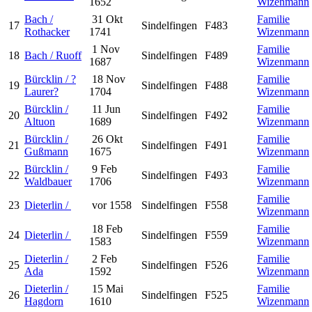
1652
Wizenmann
Bach /
31 Okt
Familie
17
Sindelfingen
F483
Rothacker
1741
Wizenmann
1 Nov
Familie
18
Bach / Ruoff
Sindelfingen
F489
1687
Wizenmann
Bürcklin / ?
18 Nov
Familie
19
Sindelfingen
F488
Laurer?
1704
Wizenmann
Bürcklin /
11 Jun
Familie
20
Sindelfingen
F492
Altuon
1689
Wizenmann
Bürcklin /
26 Okt
Familie
21
Sindelfingen
F491
Gußmann
1675
Wizenmann
Bürcklin /
9 Feb
Familie
22
Sindelfingen
F493
Waldbauer
1706
Wizenmann
Familie
23
Dieterlin /
vor 1558
Sindelfingen
F558
Wizenmann
18 Feb
Familie
24
Dieterlin /
Sindelfingen
F559
1583
Wizenmann
Dieterlin /
2 Feb
Familie
25
Sindelfingen
F526
Ada
1592
Wizenmann
Dieterlin /
15 Mai
Familie
26
Sindelfingen
F525
Hagdorn
1610
Wizenmann