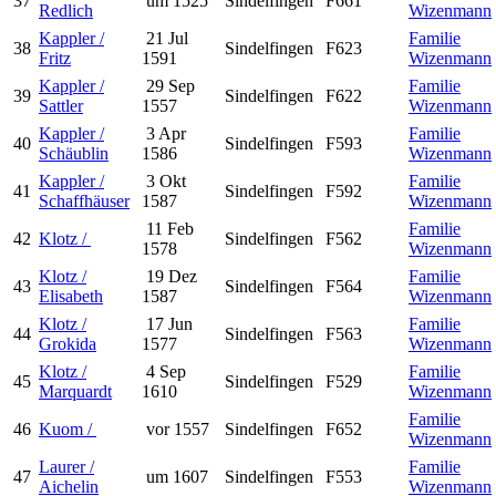
37
um 1525
Sindelfingen
F661
Redlich
Wizenmann
Kappler /
21 Jul
Familie
38
Sindelfingen
F623
Fritz
1591
Wizenmann
Kappler /
29 Sep
Familie
39
Sindelfingen
F622
Sattler
1557
Wizenmann
Kappler /
3 Apr
Familie
40
Sindelfingen
F593
Schäublin
1586
Wizenmann
Kappler /
3 Okt
Familie
41
Sindelfingen
F592
Schaffhäuser
1587
Wizenmann
11 Feb
Familie
42
Klotz /
Sindelfingen
F562
1578
Wizenmann
Klotz /
19 Dez
Familie
43
Sindelfingen
F564
Elisabeth
1587
Wizenmann
Klotz /
17 Jun
Familie
44
Sindelfingen
F563
Grokida
1577
Wizenmann
Klotz /
4 Sep
Familie
45
Sindelfingen
F529
Marquardt
1610
Wizenmann
Familie
46
Kuom /
vor 1557
Sindelfingen
F652
Wizenmann
Laurer /
Familie
47
um 1607
Sindelfingen
F553
Aichelin
Wizenmann