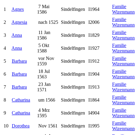
7 Mai
Familie
1
Agnes
Sindelfingen
I1964
1586
Wizenmann
Familie
2
Agnesia
nach 1525
Sindelfingen
I2006
Wizenmann
11 Jan
Familie
3
Anna
Sindelfingen
I1829
1586
Wizenmann
5 Okt
Familie
4
Anna
Sindelfingen
I1927
1588
Wizenmann
vor Nov
Familie
5
Barbara
Sindelfingen
I1912
1559
Wizenmann
18 Jul
Familie
6
Barbara
Sindelfingen
I1904
1563
Wizenmann
23 Jan
Familie
7
Barbara
Sindelfingen
I1913
1571
Wizenmann
Familie
8
Catharina
um 1566
Sindelfingen
I1864
Wizenmann
4 Mrz
Familie
9
Catharina
Sindelfingen
I4904
1595
Wizenmann
Familie
10
Dorothea
Nov 1561
Sindelfingen
I1995
Wizenmann