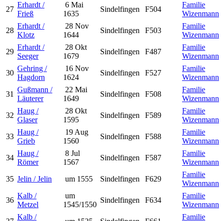
Erhardt /
6 Mai
Familie
27
Sindelfingen
F504
Frieß
1635
Wizenmann
Erhardt /
28 Nov
Familie
28
Sindelfingen
F503
Klotz
1644
Wizenmann
Erhardt /
28 Okt
Familie
29
Sindelfingen
F487
Seeger
1679
Wizenmann
Gehring /
16 Nov
Familie
30
Sindelfingen
F527
Hagdorn
1624
Wizenmann
Gußmann /
22 Mai
Familie
31
Sindelfingen
F508
Läuterer
1649
Wizenmann
Haug /
28 Okt
Familie
32
Sindelfingen
F589
Glaser
1595
Wizenmann
Haug /
19 Aug
Familie
33
Sindelfingen
F588
Grieb
1560
Wizenmann
Haug /
8 Jul
Familie
34
Sindelfingen
F587
Römer
1567
Wizenmann
Familie
35
Jelin / Jelin
um 1555
Sindelfingen
F629
Wizenmann
Kalb /
um
Familie
36
Sindelfingen
F634
Metzel
1545/1550
Wizenmann
Kalb /
Familie