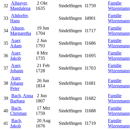
Allgayer,
2 Okt
Familie
32
Sindelfingen
I1759
Magdalena
1635
Wizenmann
Altdorfer,
Familie
33
Sindelfingen
I4901
Hans
Wizenmann
Altuon,
19 Jun
Familie
34
Sindelfingen
I1717
Margaretha
1704
Wizenmann
Auer,
2 Jun
Familie
35
Sindelfingen
I1686
Adam
1793
Wizenmann
Auer,
8 Mrz
Familie
36
Sindelfingen
I1695
Jakob
1735
Wizenmann
Auer,
21 Feb
Familie
37
Sindelfingen
I1703
Johann
1728
Wizenmann
Auer,
26 Jun
Familie
38
Johann
Sindelfingen
I1681
1814
Wizenmann
Peter
Bach, Anna
2 Jun
Familie
39
Sindelfingen
I1682
Barbara
1807
Wizenmann
Bach,
17 Mrz
Familie
40
Sindelfingen
I1688
Christian
1759
Wizenmann
Bach,
20 Aug
Familie
41
Sindelfingen
I1719
Jakob
1676
Wizenmann