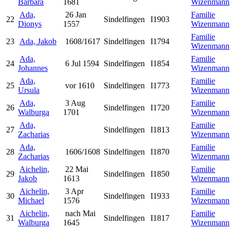
Barbara
1681
Wizenmann
Ada,
26 Jan
Familie
22
Sindelfingen
I1903
Dionys
1557
Wizenmann
Familie
23
Ada, Jakob
1608/1617
Sindelfingen
I1794
Wizenmann
Ada,
Familie
24
6 Jul 1594
Sindelfingen
I1854
Johannes
Wizenmann
Ada,
Familie
25
vor 1610
Sindelfingen
I1773
Ursula
Wizenmann
Ada,
3 Aug
Familie
26
Sindelfingen
I1720
Walburga
1701
Wizenmann
Ada,
Familie
27
Sindelfingen
I1813
Zacharias
Wizenmann
Ada,
Familie
28
1606/1608
Sindelfingen
I1870
Zacharias
Wizenmann
Aichelin,
22 Mai
Familie
29
Sindelfingen
I1850
Jakob
1613
Wizenmann
Aichelin,
3 Apr
Familie
30
Sindelfingen
I1933
Michael
1576
Wizenmann
Aichelin,
nach Mai
Familie
31
Sindelfingen
I1817
Walburga
1645
Wizenmann