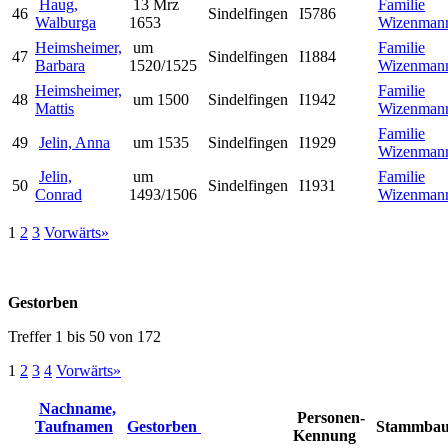
Haug,
13 Mrz
Familie
46
Sindelfingen
I5786
Walburga
1653
Wizenman
Heimsheimer,
um
Familie
47
Sindelfingen
I1884
Barbara
1520/1525
Wizenman
Heimsheimer,
Familie
48
um 1500
Sindelfingen
I1942
Mattis
Wizenman
Familie
49
Jelin, Anna
um 1535
Sindelfingen
I1929
Wizenman
Jelin,
um
Familie
50
Sindelfingen
I1931
Conrad
1493/1506
Wizenman
1
2
3
Vorwärts»
Gestorben
Treffer 1 bis 50 von 172
1
2
3
4
Vorwärts»
Nachname,
Personen-
Taufnamen
Gestorben
Stammba
Kennung