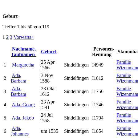
Geburt
Treffer 1 bis 50 von 119
1
2
3
Vorwärts»
Nachname,
Personen-
Geburt
Stammb
Taufnamen
Kennung
25 Apr
Familie
1
Margaretha
Sindelfingen
I4949
1566
Wizenman
Ada,
3 Nov
Familie
2
Sindelfingen
I1812
Barbara
1588
Wizenman
Ada,
23 Okt
Familie
3
Sindelfingen
I1756
Barbara
1612
Wizenman
23 Apr
Familie
4
Ada, Georg
Sindelfingen
I1746
1591
Wizenman
24 Jul
Familie
5
Ada, Jakob
Sindelfingen
I1794
1558
Wizenman
Ada,
Familie
6
um 1535
Sindelfingen
I1854
Johannes
Wizenman