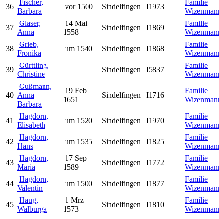
Fischer,
Familie
36
vor 1500
Sindelfingen
I1973
Barbara
Wizenman
Glaser,
14 Mai
Familie
37
Sindelfingen
I1869
Anna
1558
Wizenman
Grieb,
Familie
38
um 1540
Sindelfingen
I1868
Fronika
Wizenman
Gürttling,
Familie
39
Sindelfingen
I5837
Christine
Wizenman
Gußmann,
19 Feb
Familie
40
Anna
Sindelfingen
I1716
1651
Wizenman
Barbara
Hagdorn,
Familie
41
um 1520
Sindelfingen
I1970
Elisabeth
Wizenman
Hagdorn,
Familie
42
um 1535
Sindelfingen
I1825
Hans
Wizenman
Hagdorn,
17 Sep
Familie
43
Sindelfingen
I1772
Maria
1589
Wizenman
Hagdorn,
Familie
44
um 1500
Sindelfingen
I1877
Valentin
Wizenman
Haug,
1 Mrz
Familie
45
Sindelfingen
I1810
Walburga
1573
Wizenman