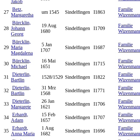
Jakob
Betz,
Familie
27
um 1545
Sindelfingen
I1863
Margaretha
Wizenman
Bürcklin,
19 Aug
Familie
28
Johann
Sindelfingen
I1709
1680
Wizenman
Georg
Bürcklin,
5 Jan
Familie
29
Maria
Sindelfingen
I1687
1707
Wizenman
Magdalena
Bürcklin,
16 Mai
Familie
30
Sindelfingen
I1715
Michael
1651
Wizenman
Dieterlin,
Familie
31
1528/1529
Sindelfingen
I1822
Bartlin
Wizenman
Dieterlin,
31 Mrz
Familie
32
Sindelfingen
I1771
Bartlin
1568
Wizenman
Dieterlin,
26 Jan
Familie
33
Sindelfingen
I1706
Margarete
1621
Wizenman
Erhardt,
15 Feb
Familie
34
Sindelfingen
I1707
Adam
1657
Wizenman
Erhardt,
1 Aug
Familie
35
Sindelfingen
I1696
Anna Maria
1682
Wizenman