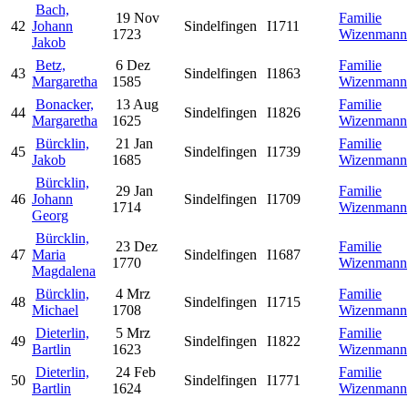
Bach,
19 Nov
Familie
42
Johann
Sindelfingen
I1711
1723
Wizenmann
Jakob
Betz,
6 Dez
Familie
43
Sindelfingen
I1863
Margaretha
1585
Wizenmann
Bonacker,
13 Aug
Familie
44
Sindelfingen
I1826
Margaretha
1625
Wizenmann
Bürcklin,
21 Jan
Familie
45
Sindelfingen
I1739
Jakob
1685
Wizenmann
Bürcklin,
29 Jan
Familie
46
Johann
Sindelfingen
I1709
1714
Wizenmann
Georg
Bürcklin,
23 Dez
Familie
47
Maria
Sindelfingen
I1687
1770
Wizenmann
Magdalena
Bürcklin,
4 Mrz
Familie
48
Sindelfingen
I1715
Michael
1708
Wizenmann
Dieterlin,
5 Mrz
Familie
49
Sindelfingen
I1822
Bartlin
1623
Wizenmann
Dieterlin,
24 Feb
Familie
50
Sindelfingen
I1771
Bartlin
1624
Wizenmann