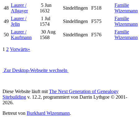
Laurer /
5 Jun
Familie
48
Sindelfingen
F518
Allgayer
1632
Wizenmann
Laurer /
1 Jul
Familie
49
Sindelfingen
F575
Jelin
1574
Wizenmann
Laurer /
30 Aug
Familie
50
Sindelfingen
F576
Kaufmann
1568
Wizenmann
1
2
Vorwärts»
Zur Desktop-Webseite wechseln
Diese Website läuft mit
The Next Generation of Genealogy
Sitebuilding
v. 12.2, programmiert von Darrin Lythgoe © 2001-
2026.
Betreut von
Burkhard Wizenmann
.