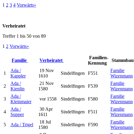
1
2
3
4
Vorwärts»
Verheiratet
Treffer 1 bis 50 von 89
1
2
Vorwärts»
Familien-
Familie
Verheiratet
Stammba
Kennung
Ada /
19 Nov
Familie
1
Sindelfingen
F551
Kappler
1610
Wizenmann
Ada /
21 Nov
Familie
2
Sindelfingen
F539
Kienlin
1580
Wizenmann
Ada /
Familie
3
vor 1558
Sindelfingen
F580
Kleinmaier
Wizenmann
Ada /
30 Apr
Familie
4
Sindelfingen
F511
Supper
1611
Wizenmann
18 Jul
Familie
5
Ada / Trigel
Sindelfingen
F590
1580
Wizenmann