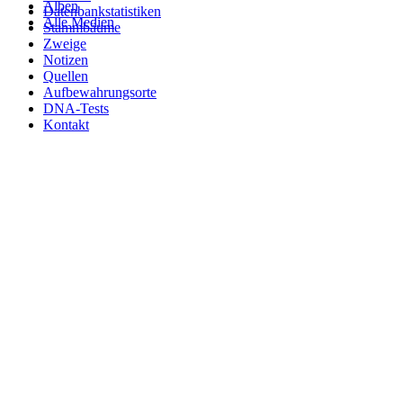
Alben
Datenbankstatistiken
Alle Medien
Stammbäume
Zweige
Notizen
Quellen
Aufbewahrungsorte
DNA-Tests
Kontakt