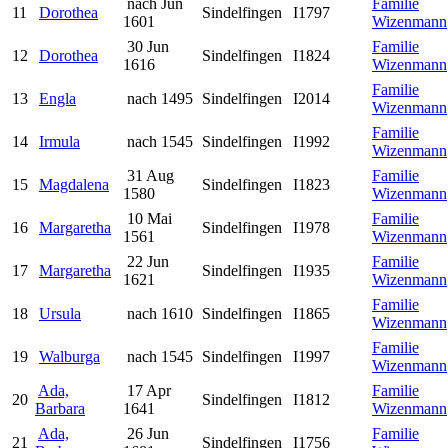
nach Jun
Familie
11
Dorothea
Sindelfingen
I1797
1601
Wizenmann
30 Jun
Familie
12
Dorothea
Sindelfingen
I1824
1616
Wizenmann
Familie
13
Engla
nach 1495
Sindelfingen
I2014
Wizenmann
Familie
14
Irmula
nach 1545
Sindelfingen
I1992
Wizenmann
31 Aug
Familie
15
Magdalena
Sindelfingen
I1823
1580
Wizenmann
10 Mai
Familie
16
Margaretha
Sindelfingen
I1978
1561
Wizenmann
22 Jun
Familie
17
Margaretha
Sindelfingen
I1935
1621
Wizenmann
Familie
18
Ursula
nach 1610
Sindelfingen
I1865
Wizenmann
Familie
19
Walburga
nach 1545
Sindelfingen
I1997
Wizenmann
Ada,
17 Apr
Familie
20
Sindelfingen
I1812
Barbara
1641
Wizenmann
Ada,
26 Jun
Familie
21
Sindelfingen
I1756