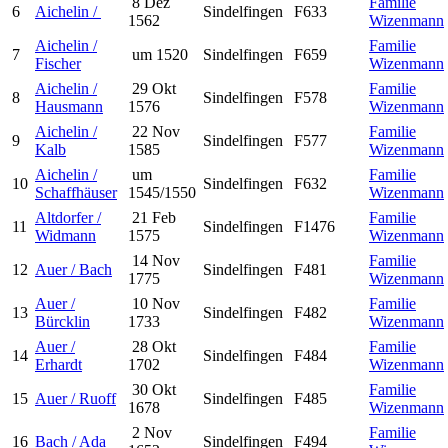
8 Dez
Familie
6
Aichelin /
Sindelfingen
F633
1562
Wizenmann
Aichelin /
Familie
7
um 1520
Sindelfingen
F659
Fischer
Wizenmann
Aichelin /
29 Okt
Familie
8
Sindelfingen
F578
Hausmann
1576
Wizenmann
Aichelin /
22 Nov
Familie
9
Sindelfingen
F577
Kalb
1585
Wizenmann
Aichelin /
um
Familie
10
Sindelfingen
F632
Schaffhäuser
1545/1550
Wizenmann
Altdorfer /
21 Feb
Familie
11
Sindelfingen
F1476
Widmann
1575
Wizenmann
14 Nov
Familie
12
Auer / Bach
Sindelfingen
F481
1775
Wizenmann
Auer /
10 Nov
Familie
13
Sindelfingen
F482
Bürcklin
1733
Wizenmann
Auer /
28 Okt
Familie
14
Sindelfingen
F484
Erhardt
1702
Wizenmann
30 Okt
Familie
15
Auer / Ruoff
Sindelfingen
F485
1678
Wizenmann
2 Nov
Familie
16
Bach / Ada
Sindelfingen
F494