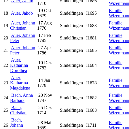
17
Auer, Adam
Sindelfingen
I1686
1710
Wizenman
19 Okt
Familie
18
Auer, Jakob
Sindelfingen
I1695
1679
Wizenman
Auer, Johann
17 Aug
Familie
19
Sindelfingen
I1683
Christian
1776
Wizenman
Auer, Johann
17 Feb
Familie
20
Sindelfingen
I1681
Peter
1745
Wizenman
Auer, Johann
27 Apr
Familie
21
Sindelfingen
I1685
Peter
1786
Wizenman
Auer,
10 Dez
Familie
22
Katharina
Sindelfingen
I1684
1782
Wizenman
Dorothea
Auer,
14 Jan
Familie
23
Katharina
Sindelfingen
I1678
1779
Wizenman
Magdalena
Bach, Anna
20 Nov
Familie
24
Sindelfingen
I1682
Barbara
1747
Wizenman
Bach,
25 Dez
Familie
25
Sindelfingen
I1688
Christian
1714
Wizenman
Bach,
28 Mai
Familie
26
Johann
Sindelfingen
I1711
1659
Wizenman