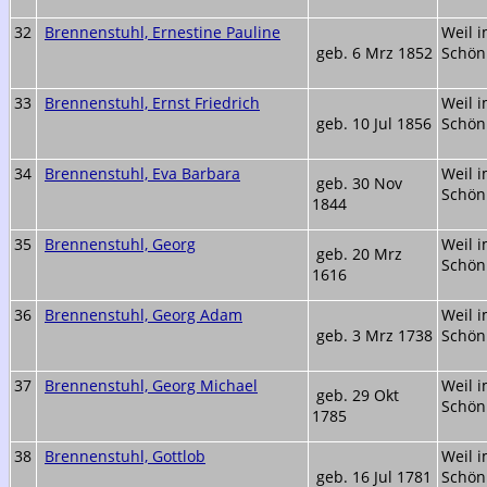
32
Brennenstuhl, Ernestine Pauline
Weil 
geb. 6 Mrz 1852
Schön
33
Brennenstuhl, Ernst Friedrich
Weil 
geb. 10 Jul 1856
Schön
34
Brennenstuhl, Eva Barbara
Weil 
geb. 30 Nov
Schön
1844
35
Brennenstuhl, Georg
Weil 
geb. 20 Mrz
Schön
1616
36
Brennenstuhl, Georg Adam
Weil 
geb. 3 Mrz 1738
Schön
37
Brennenstuhl, Georg Michael
Weil 
geb. 29 Okt
Schön
1785
38
Brennenstuhl, Gottlob
Weil 
geb. 16 Jul 1781
Schön