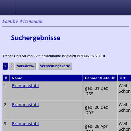
Suche
Familie Wizenmann
Suchergebnisse
Treffer 1 bis 50 von 92 für Nachname ist gleich BRENNENSTUHL
1
2
Vorwärts»
|
Verbreitungskarte
#
Name
Geboren/Getauft
Ort
1
Brennenstuhl
Weil 
geb. 31 Dez
Schön
1755
2
Brennenstuhl
Weil 
geb. 20 Dez
Schön
1792
3
Brennenstuhl
Weil 
geb. 28 Apr
Schön