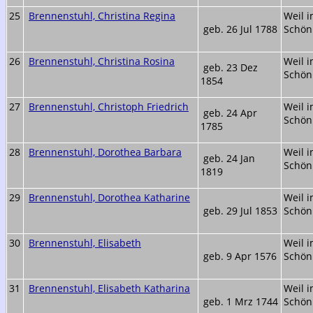
25
Brennenstuhl, Christina Regina
Weil 
geb. 26 Jul 1788
Schön
26
Brennenstuhl, Christina Rosina
Weil 
geb. 23 Dez
Schön
1854
27
Brennenstuhl, Christoph Friedrich
Weil 
geb. 24 Apr
Schön
1785
28
Brennenstuhl, Dorothea Barbara
Weil 
geb. 24 Jan
Schön
1819
29
Brennenstuhl, Dorothea Katharine
Weil 
geb. 29 Jul 1853
Schön
30
Brennenstuhl, Elisabeth
Weil 
geb. 9 Apr 1576
Schön
31
Brennenstuhl, Elisabeth Katharina
Weil 
geb. 1 Mrz 1744
Schön