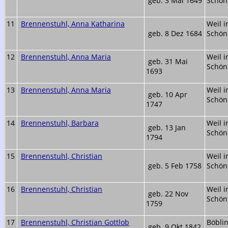
geb. 3 Mai 1649
Schön
11
Brennenstuhl, Anna Katharina
Weil 
geb. 8 Dez 1684
Schön
12
Brennenstuhl, Anna Maria
Weil 
geb. 31 Mai
Schön
1693
13
Brennenstuhl, Anna Maria
Weil 
geb. 10 Apr
Schön
1747
14
Brennenstuhl, Barbara
Weil 
geb. 13 Jan
Schön
1794
15
Brennenstuhl, Christian
Weil 
geb. 5 Feb 1758
Schön
16
Brennenstuhl, Christian
Weil 
geb. 22 Nov
Schön
1759
17
Brennenstuhl, Christian Gottlob
Böbli
geb. 9 Okt 1842