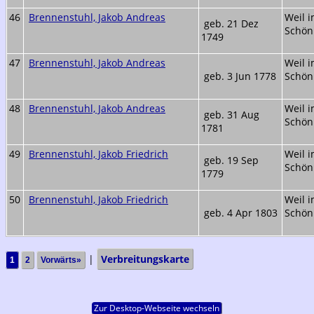
46
Brennenstuhl, Jakob Andreas
Weil 
geb. 21 Dez
Schön
1749
47
Brennenstuhl, Jakob Andreas
Weil 
geb. 3 Jun 1778
Schön
48
Brennenstuhl, Jakob Andreas
Weil 
geb. 31 Aug
Schön
1781
49
Brennenstuhl, Jakob Friedrich
Weil 
geb. 19 Sep
Schön
1779
50
Brennenstuhl, Jakob Friedrich
Weil 
geb. 4 Apr 1803
Schön
|
Verbreitungskarte
1
2
Vorwärts»
Zur Desktop-Webseite wechseln