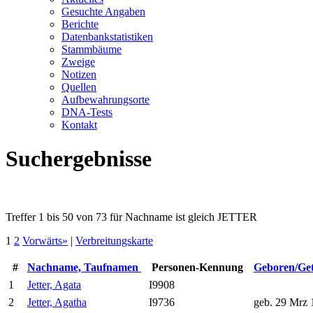
Gesuchte Angaben
Berichte
Datenbankstatistiken
Stammbäume
Zweige
Notizen
Quellen
Aufbewahrungsorte
DNA-Tests
Kontakt
Suchergebnisse
Treffer 1 bis 50 von 73 für Nachname ist gleich JETTER
1
2
Vorwärts»
|
Verbreitungskarte
#
Nachname, Taufnamen
Personen-Kennung
Geboren/Ge
1
Jetter, Agata
I9908
2
Jetter, Agatha
I9736
geb. 29 Mrz 