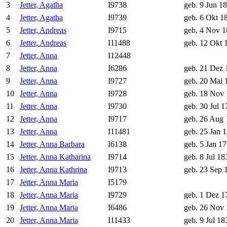
3
Jetter, Agatha
I9738
geb. 9 Jun 1
4
Jetter, Agatha
I9739
geb. 6 Okt 1
5
Jetter, Andreas
I9715
geb. 4 Nov 1
6
Jetter, Andreas
I11488
geb. 12 Okt 
7
Jetter, Anna
I12448
8
Jetter, Anna
I6286
geb. 21 Dez 
9
Jetter, Anna
I9727
geb. 20 Mai 
10
Jetter, Anna
I9728
geb. 18 Nov
11
Jetter, Anna
I9730
geb. 30 Jul 1
12
Jetter, Anna
I9717
geb. 26 Aug 
13
Jetter, Anna
I11481
geb. 25 Jan 
14
Jetter, Anna Barbara
I6138
geb. 5 Jan 1
15
Jetter, Anna Katharina
I9714
geb. 8 Jul 18
16
Jetter, Anna Kathrina
I9713
geb. 23 Sep 
17
Jetter, Anna Maria
I5179
18
Jetter, Anna Maria
I9729
geb. 1 Dez 1
19
Jetter, Anna Maria
I6486
geb. 26 Nov
20
Jetter, Anna Maria
I11433
geb. 9 Jul 18