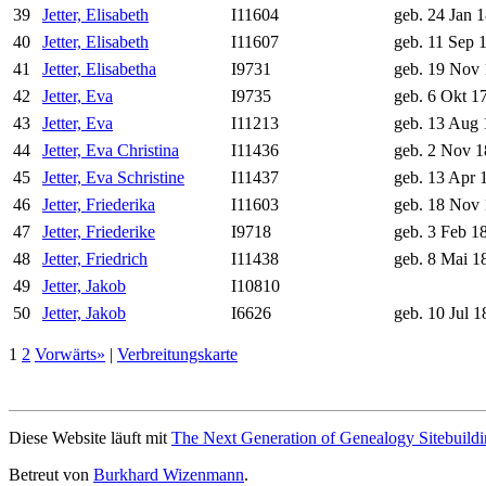
39
Jetter, Elisabeth
I11604
geb. 24 Jan 
40
Jetter, Elisabeth
I11607
geb. 11 Sep 
41
Jetter, Elisabetha
I9731
geb. 19 Nov
42
Jetter, Eva
I9735
geb. 6 Okt 1
43
Jetter, Eva
I11213
geb. 13 Aug 
44
Jetter, Eva Christina
I11436
geb. 2 Nov 1
45
Jetter, Eva Schristine
I11437
geb. 13 Apr 
46
Jetter, Friederika
I11603
geb. 18 Nov
47
Jetter, Friederike
I9718
geb. 3 Feb 1
48
Jetter, Friedrich
I11438
geb. 8 Mai 1
49
Jetter, Jakob
I10810
50
Jetter, Jakob
I6626
geb. 10 Jul 1
1
2
Vorwärts»
|
Verbreitungskarte
Diese Website läuft mit
The Next Generation of Genealogy Sitebuild
Betreut von
Burkhard Wizenmann
.