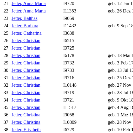
21
Jetter, Anna Maria
I9720
geb. 12 Jan 
22
Jetter, Anna Maria
I11353
geb. 26 Dez 
23
Jetter, Balthas
I9059
24
Jetter, Barbara
I11432
geb. 9 Sep 1
25
Jetter, Catharina
I3638
26
Jetter, Christian
I6515
27
Jetter, Christian
I9725
28
Jetter, Christian
I6178
geb. 18 Mai 
29
Jetter, Christian
I9732
geb. 3 Feb 1
30
Jetter, Christian
I9733
geb. 13 Jul 1
31
Jetter, Christian
I9716
geb. 25 Dez 
32
Jetter, Christian
I10148
geb. 27 Nov
33
Jetter, Christian
I9719
geb. 28 Jul 1
34
Jetter, Christian
I9721
geb. 9 Okt 1
35
Jetter, Christian
I11517
geb. 4 Aug 1
36
Jetter, Christina
I9058
geb. 1 Mrz 1
37
Jetter, Christina
I10809
geb. 28 Nov
38
Jetter, Elisabeth
I6729
geb. 10 Feb 