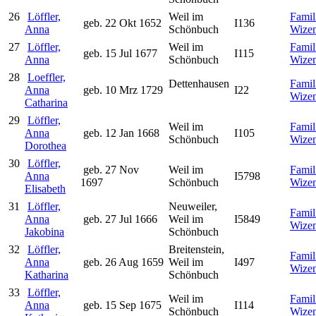
26
Löffler,
Weil im
Famil
geb. 22 Okt 1652
I136
Anna
Schönbuch
Wize
27
Löffler,
Weil im
Famil
geb. 15 Jul 1677
I115
Anna
Schönbuch
Wize
28
Loeffler,
Dettenhausen
Famil
Anna
geb. 10 Mrz 1729
I22
Wize
Catharina
29
Löffler,
Weil im
Famil
Anna
geb. 12 Jan 1668
I105
Schönbuch
Wize
Dorothea
30
Löffler,
geb. 27 Nov
Weil im
Famil
Anna
I5798
1697
Schönbuch
Wize
Elisabeth
31
Löffler,
Neuweiler,
Famil
Anna
geb. 27 Jul 1666
Weil im
I5849
Wize
Jakobina
Schönbuch
32
Löffler,
Breitenstein,
Famil
Anna
geb. 26 Aug 1659
Weil im
I497
Wize
Katharina
Schönbuch
33
Löffler,
Weil im
Famil
Anna
geb. 15 Sep 1675
I114
Schönbuch
Wize