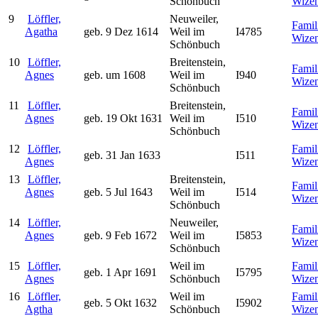
Schönbuch
Wize
9
Löffler,
Neuweiler,
Famil
Agatha
geb. 9 Dez 1614
Weil im
I4785
Wize
Schönbuch
10
Löffler,
Breitenstein,
Famil
Agnes
geb. um 1608
Weil im
I940
Wize
Schönbuch
11
Löffler,
Breitenstein,
Famil
Agnes
geb. 19 Okt 1631
Weil im
I510
Wize
Schönbuch
12
Löffler,
Famil
geb. 31 Jan 1633
I511
Agnes
Wize
13
Löffler,
Breitenstein,
Famil
Agnes
geb. 5 Jul 1643
Weil im
I514
Wize
Schönbuch
14
Löffler,
Neuweiler,
Famil
Agnes
geb. 9 Feb 1672
Weil im
I5853
Wize
Schönbuch
15
Löffler,
Weil im
Famil
geb. 1 Apr 1691
I5795
Agnes
Schönbuch
Wize
16
Löffler,
Weil im
Famil
geb. 5 Okt 1632
I5902
Agtha
Schönbuch
Wize