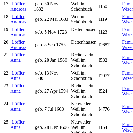
17
Löffler,
geb. 30 Nov
Weil im
Famil
I150
Andreas
1632
Schönbuch
Wize
18
Löffler,
Weil im
Famil
geb. 22 Mai 1683
I119
Andreas
Schönbuch
Wize
19
Löffler,
Dettenhausen
Famil
geb. 5 Nov 1723
I123
Andreas
Wize
20
Löffler,
Dettenhausen
Famil
geb. 8 Sep 1753
I2687
Andreas
Wize
21
Löffler,
Breitenstein,
Famil
Anna
geb. 28 Jan 1560
Weil im
I532
Wize
Schönbuch
22
Löffler,
geb. 13 Nov
Weil im
Famil
I5977
Anna
1580
Schönbuch
Wize
23
Löffler,
Breitenstein,
Famil
Anna
geb. 27 Apr 1594
Weil im
I524
Wize
Schönbuch
24
Löffler,
Neuweiler,
Famil
Anna
geb. 7 Jul 1603
Weil im
I4776
Wize
Schönbuch
25
Löffler,
Neuweiler,
Famil
Anna
geb. 28 Dez 1606
Weil im
I154
Wize
Schönbuch