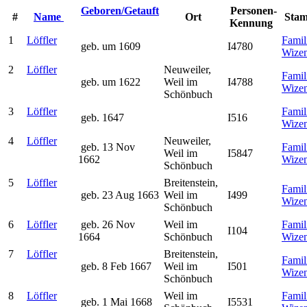
Geboren/Getauft
Personen-
#
Name
Ort
Sta
Kennung
1
Löffler
Famil
geb. um 1609
I4780
Wize
2
Löffler
Neuweiler,
Famil
geb. um 1622
Weil im
I4788
Wize
Schönbuch
3
Löffler
Famil
geb. 1647
I516
Wize
4
Löffler
Neuweiler,
geb. 13 Nov
Famil
Weil im
I5847
1662
Wize
Schönbuch
5
Löffler
Breitenstein,
Famil
geb. 23 Aug 1663
Weil im
I499
Wize
Schönbuch
6
Löffler
geb. 26 Nov
Weil im
Famil
I104
1664
Schönbuch
Wize
7
Löffler
Breitenstein,
Famil
geb. 8 Feb 1667
Weil im
I501
Wize
Schönbuch
8
Löffler
Weil im
Famil
geb. 1 Mai 1668
I5531