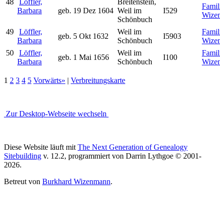
48
Löffler,
Breitenstein,
Famil
Barbara
geb. 19 Dez 1604
Weil im
I529
Wize
Schönbuch
49
Löffler,
Weil im
Famil
geb. 5 Okt 1632
I5903
Barbara
Schönbuch
Wize
50
Löffler,
Weil im
Famil
geb. 1 Mai 1656
I100
Barbara
Schönbuch
Wize
1
2
3
4
5
Vorwärts»
|
Verbreitungskarte
Zur Desktop-Webseite wechseln
Diese Website läuft mit
The Next Generation of Genealogy
Sitebuilding
v. 12.2, programmiert von Darrin Lythgoe © 2001-
2026.
Betreut von
Burkhard Wizenmann
.