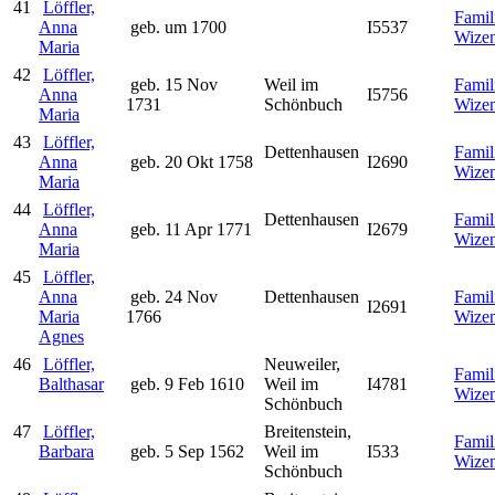
41
Löffler,
Famil
Anna
geb. um 1700
I5537
Wize
Maria
42
Löffler,
geb. 15 Nov
Weil im
Famil
Anna
I5756
1731
Schönbuch
Wize
Maria
43
Löffler,
Dettenhausen
Famil
Anna
geb. 20 Okt 1758
I2690
Wize
Maria
44
Löffler,
Dettenhausen
Famil
Anna
geb. 11 Apr 1771
I2679
Wize
Maria
45
Löffler,
Anna
geb. 24 Nov
Dettenhausen
Famil
I2691
Maria
1766
Wize
Agnes
46
Löffler,
Neuweiler,
Famil
Balthasar
geb. 9 Feb 1610
Weil im
I4781
Wize
Schönbuch
47
Löffler,
Breitenstein,
Famil
Barbara
geb. 5 Sep 1562
Weil im
I533
Wize
Schönbuch