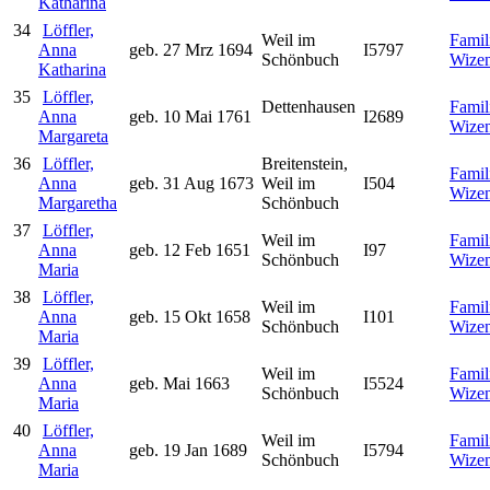
Katharina
34
Löffler,
Weil im
Famil
Anna
geb. 27 Mrz 1694
I5797
Schönbuch
Wize
Katharina
35
Löffler,
Dettenhausen
Famil
Anna
geb. 10 Mai 1761
I2689
Wize
Margareta
36
Löffler,
Breitenstein,
Famil
Anna
geb. 31 Aug 1673
Weil im
I504
Wize
Margaretha
Schönbuch
37
Löffler,
Weil im
Famil
Anna
geb. 12 Feb 1651
I97
Schönbuch
Wize
Maria
38
Löffler,
Weil im
Famil
Anna
geb. 15 Okt 1658
I101
Schönbuch
Wize
Maria
39
Löffler,
Weil im
Famil
Anna
geb. Mai 1663
I5524
Schönbuch
Wize
Maria
40
Löffler,
Weil im
Famil
Anna
geb. 19 Jan 1689
I5794
Schönbuch
Wize
Maria