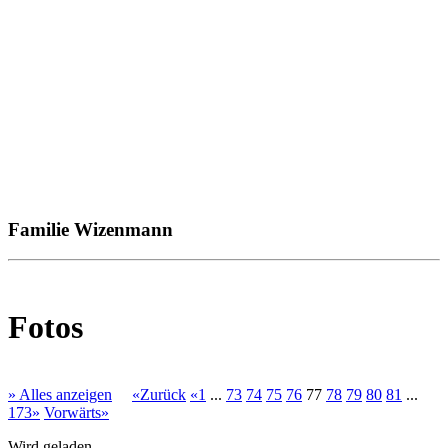
Familie Wizenmann
Fotos
» Alles anzeigen
«Zurück
«1
...
73
74
75
76
77
78
79
80
81
...
173»
Vorwärts»
Wird geladen...