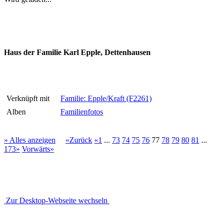
Haus der Familie Karl Epple, Dettenhausen
Verknüpft mit
Familie: Epple/Kraft (F2261)
Alben
Familienfotos
» Alles anzeigen
«Zurück
«1
...
73
74
75
76
77
78
79
80
81
...
173»
Vorwärts»
Zur Desktop-Webseite wechseln