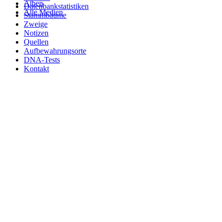
Alben
Datenbankstatistiken
Alle Medien
Stammbäume
Zweige
Notizen
Quellen
Aufbewahrungsorte
DNA-Tests
Kontakt