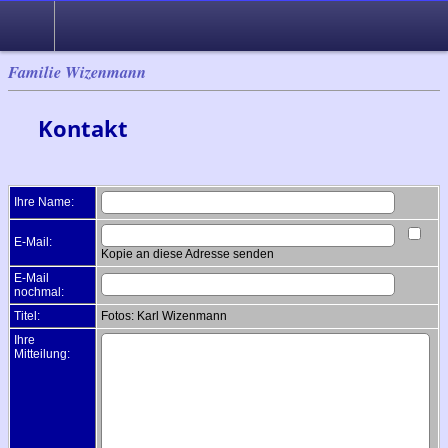
Suche
Familie Wizenmann
Kontakt
Ihre Name:
E-Mail:
Kopie an diese Adresse senden
E-Mail
nochmal:
Titel:
Fotos: Karl Wizenmann
Ihre
Mitteilung: