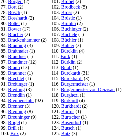
76.
Borgert
(2)
101.
Brobel
(2)
77.
Bort
(2)
102.
Brodbeck
(5)
78.
Bosch
(1)
103.
Bross
(2)
79.
Bosshardt
(2)
104.
Brüstle
(1)
80.
Botter
(1)
105.
Brunlin
(2)
81.
Bower
(17)
106.
Buchinger
(2)
82.
Bracher
(2)
107.
Büchele
(1)
83.
Brackenhammer
(2)
108.
Büchler
(1)
84.
Bräuning
(3)
109.
Bühler
(3)
85.
Braitmaier
(1)
110.
Bürcklin
(4)
86.
Brandner
(1)
111.
Bürk
(1)
87.
Brandtner
(12)
112.
Bürklin
(2)
88.
Braun
(13)
113.
Buob
(1)
89.
Braunner
(1)
114.
Burckardt
(31)
90.
Brechtel
(1)
115.
Burckhardt
(3)
91.
Breitinger
(1)
116.
Burgermeister
(1)
92.
Breitling
(3)
117.
Burgermeister von Deizisau
(1)
93.
Brendlin
(1)
118.
Burghezi
(1)
94.
Brennenstuhl
(92)
119.
Burkardt
(4)
95.
Brenner
(3)
120.
Burkhardt
(2)
96.
Breuning
(8)
121.
Burrus
(1)
97.
Breuninger
(9)
122.
Burtscher
(1)
98.
Brigel
(1)
123.
Busendorf
(1)
99.
Brill
(1)
124.
Butsch
(1)
100.
Brix
(2)
125.
Butz
(3)