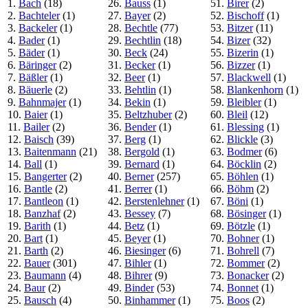
1.
Bach
(18)
26.
Bauss
(1)
51.
Birer
(2)
2.
Bachteler
(1)
27.
Bayer
(2)
52.
Bischoff
(1)
3.
Backeler
(1)
28.
Bechtle
(77)
53.
Bitzer
(11)
4.
Bader
(1)
29.
Bechtlin
(18)
54.
Bizer
(32)
5.
Bäder
(1)
30.
Beck
(24)
55.
Bizerin
(1)
6.
Bäringer
(2)
31.
Becker
(1)
56.
Bizzer
(1)
7.
Bäßler
(1)
32.
Beer
(1)
57.
Blackwell
(1)
8.
Bäuerle
(2)
33.
Behtlin
(1)
58.
Blankenhorn
(1)
9.
Bahnmajer
(1)
34.
Bekin
(1)
59.
Bleibler
(1)
10.
Baier
(1)
35.
Beltzhuber
(2)
60.
Bleil
(12)
11.
Bailer
(2)
36.
Bender
(1)
61.
Blessing
(1)
12.
Baisch
(39)
37.
Berg
(1)
62.
Blickle
(3)
13.
Baitenmann
(21)
38.
Bergold
(1)
63.
Bodmer
(6)
14.
Ball
(1)
39.
Bernard
(1)
64.
Böcklin
(2)
15.
Bangerter
(2)
40.
Berner
(257)
65.
Böhlen
(1)
16.
Bantle
(2)
41.
Berrer
(1)
66.
Böhm
(2)
17.
Bantleon
(1)
42.
Berstenlehner
(1)
67.
Böni
(1)
18.
Banzhaf
(2)
43.
Bessey
(7)
68.
Bösinger
(1)
19.
Barith
(1)
44.
Betz
(1)
69.
Bötzle
(1)
20.
Bart
(1)
45.
Beyer
(1)
70.
Bohner
(1)
21.
Barth
(2)
46.
Biesinger
(6)
71.
Bohrell
(7)
22.
Bauer
(301)
47.
Bihler
(1)
72.
Bommer
(2)
23.
Baumann
(4)
48.
Bihrer
(9)
73.
Bonacker
(2)
24.
Baur
(2)
49.
Binder
(53)
74.
Bonnet
(1)
25.
Bausch
(4)
50.
Binhammer
(1)
75.
Boos
(2)