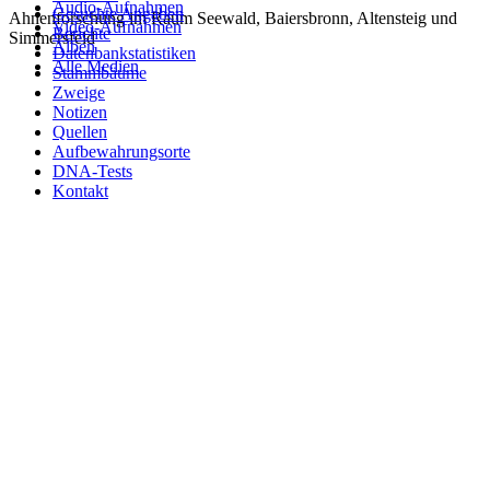
Audio-Aufnahmen
Gesuchte Angaben
Ahnenforschung im Raum Seewald, Baiersbronn, Altensteig und
Video-Aufnahmen
Berichte
Simmersfeld
Alben
Datenbankstatistiken
Alle Medien
Stammbäume
Zweige
Notizen
Quellen
Aufbewahrungsorte
DNA-Tests
Kontakt