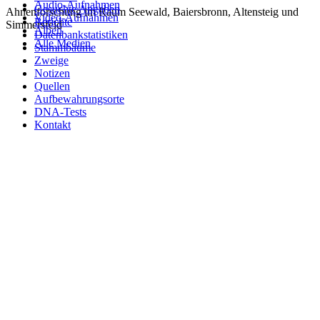
Audio-Aufnahmen
Gesuchte Angaben
Ahnenforschung im Raum Seewald, Baiersbronn, Altensteig und
Video-Aufnahmen
Berichte
Simmersfeld
Alben
Datenbankstatistiken
Alle Medien
Stammbäume
Zweige
Notizen
Quellen
Aufbewahrungsorte
DNA-Tests
Kontakt