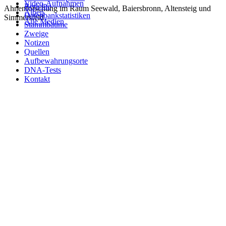
Video-Aufnahmen
Berichte
Ahnenforschung im Raum Seewald, Baiersbronn, Altensteig und
Alben
Datenbankstatistiken
Simmersfeld
Alle Medien
Stammbäume
Zweige
Notizen
Quellen
Aufbewahrungsorte
DNA-Tests
Kontakt