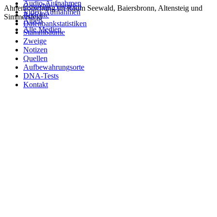
Audio-Aufnahmen
Gesuchte Angaben
Ahnenforschung im Raum Seewald, Baiersbronn, Altensteig und
Video-Aufnahmen
Berichte
Simmersfeld
Alben
Datenbankstatistiken
Alle Medien
Stammbäume
Zweige
Notizen
Quellen
Aufbewahrungsorte
DNA-Tests
Kontakt