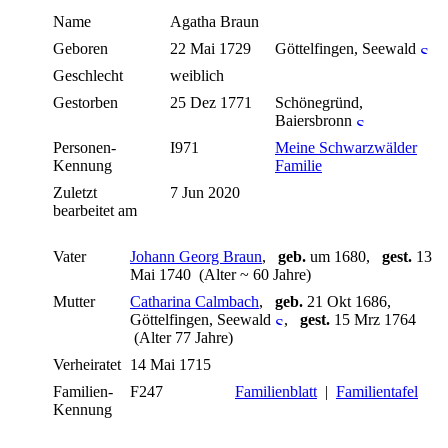
Name
Agatha
Braun
Geboren
22 Mai 1729
Göttelfingen, Seewald
Geschlecht
weiblich
Gestorben
25 Dez 1771
Schönegründ,
Baiersbronn
Personen-
I971
Meine Schwarzwälder
Kennung
Familie
Zuletzt
7 Jun 2020
bearbeitet am
Vater
Johann Georg Braun
,
geb.
um 1680,
gest.
13
Mai 1740 (Alter ~ 60 Jahre)
Mutter
Catharina Calmbach
,
geb.
21 Okt 1686,
Göttelfingen, Seewald
,
gest.
15 Mrz 1764
(Alter 77 Jahre)
Verheiratet
14 Mai 1715
Familien-
F247
Familienblatt
|
Familientafel
Kennung