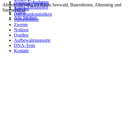
Audio-Aufnahmen
Gesuchte Angaben
Ahnenforschung im Raum Seewald, Baiersbronn, Altensteig und
Video-Aufnahmen
Berichte
Simmersfeld
Alben
Datenbankstatistiken
Alle Medien
Stammbäume
Zweige
Notizen
Quellen
Aufbewahrungsorte
DNA-Tests
Kontakt