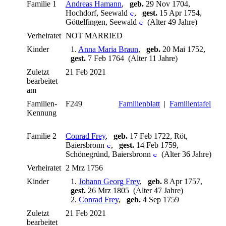
Familie 1
Andreas Hamann
,
geb.
29 Nov 1704,
Hochdorf, Seewald
,
gest.
15 Apr 1754,
Göttelfingen, Seewald
(Alter 49 Jahre)
Verheiratet
NOT MARRIED
Kinder
1.
Anna Maria Braun
,
geb.
20 Mai 1752,
gest.
7 Feb 1764 (Alter 11 Jahre)
Zuletzt
21 Feb 2021
bearbeitet
am
Familien-
F249
Familienblatt
|
Familientafel
Kennung
Familie 2
Conrad Frey
,
geb.
17 Feb 1722, Röt,
Baiersbronn
,
gest.
14 Feb 1759,
Schönegründ, Baiersbronn
(Alter 36 Jahre)
Verheiratet
2 Mrz 1756
Kinder
1.
Johann Georg Frey
,
geb.
8 Apr 1757,
gest.
26 Mrz 1805 (Alter 47 Jahre)
2.
Conrad Frey
,
geb.
4 Sep 1759
Zuletzt
21 Feb 2021
bearbeitet