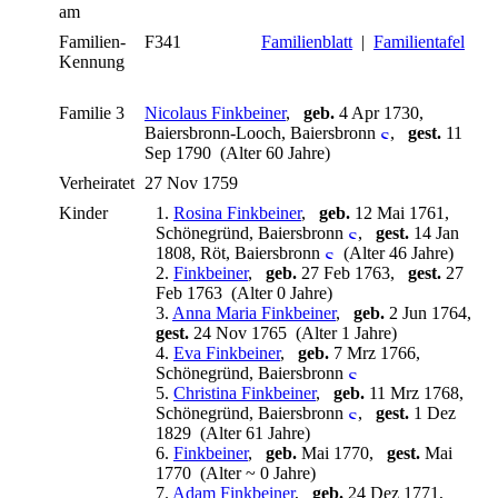
am
Familien-
F341
Familienblatt
|
Familientafel
Kennung
Familie 3
Nicolaus Finkbeiner
,
geb.
4 Apr 1730,
Baiersbronn-Looch, Baiersbronn
,
gest.
11
Sep 1790 (Alter 60 Jahre)
Verheiratet
27 Nov 1759
Kinder
1.
Rosina Finkbeiner
,
geb.
12 Mai 1761,
Schönegründ, Baiersbronn
,
gest.
14 Jan
1808, Röt, Baiersbronn
(Alter 46 Jahre)
2.
Finkbeiner
,
geb.
27 Feb 1763,
gest.
27
Feb 1763 (Alter 0 Jahre)
3.
Anna Maria Finkbeiner
,
geb.
2 Jun 1764,
gest.
24 Nov 1765 (Alter 1 Jahre)
4.
Eva Finkbeiner
,
geb.
7 Mrz 1766,
Schönegründ, Baiersbronn
5.
Christina Finkbeiner
,
geb.
11 Mrz 1768,
Schönegründ, Baiersbronn
,
gest.
1 Dez
1829 (Alter 61 Jahre)
6.
Finkbeiner
,
geb.
Mai 1770,
gest.
Mai
1770 (Alter ~ 0 Jahre)
7.
Adam Finkbeiner
,
geb.
24 Dez 1771,