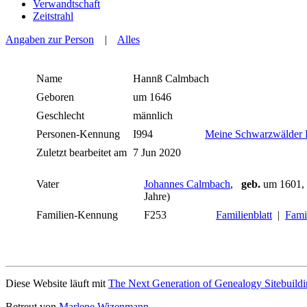
Verwandtschaft
Zeitstrahl
Angaben zur Person
|
Alles
Name
Hannß
Calmbach
Geboren
um 1646
Geschlecht
männlich
Personen-Kennung
I994
Meine Schwarzwälder 
Zuletzt bearbeitet am
7 Jun 2020
Vater
Johannes Calmbach
,
geb.
um 1601
Jahre)
Familien-Kennung
F253
Familienblatt
|
Famil
Diese Website läuft mit
The Next Generation of Genealogy Sitebuild
Betreut von
Marlene Wizenmann
.