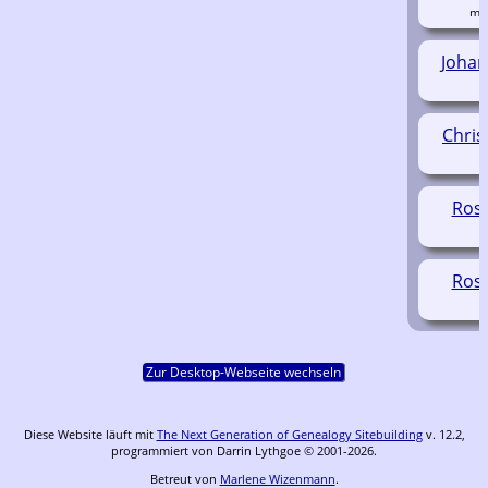
(
Joha
Chris
Ros
Ros
Zur Desktop-Webseite wechseln
Diese Website läuft mit
The Next Generation of Genealogy Sitebuilding
v. 12.2,
programmiert von Darrin Lythgoe © 2001-2026.
Betreut von
Marlene Wizenmann
.