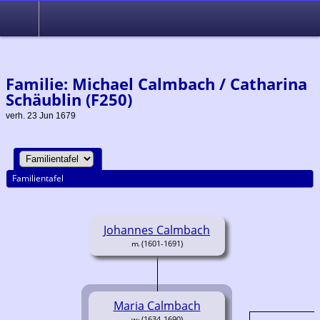
Ahnenforschung im Raum Seewald, Baiersbronn, Altensteig und
Simmersfeld
Familie: Michael Calmbach / Catharina
Schäublin (F250)
verh. 23 Jun 1679
Familientafel
Johannes Calmbach
(1601-1691)
Maria Calmbach
(1634-1690)