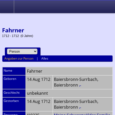
Ahnenforschung im Raum Seewald, Baiersbronn, Altensteig und
Simmersfeld
Fahrner
1712 - 1712 (0 Jahre)
Angaben zur Person
|
Alles
Name
Fahrner
Geboren
14 Aug 1712
Baiersbronn-Surrbach,
Baiersbronn
Geschlecht
unbekannt
Gestorben
14 Aug 1712
Baiersbronn-Surrbach,
Baiersbronn
Personen-