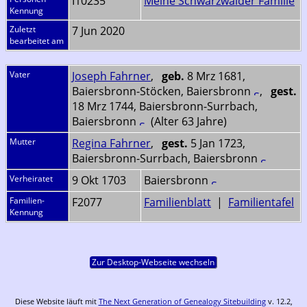
I10235
Meine Schwarzwälder Familie
Kennung
Zuletzt
7 Jun 2020
bearbeitet am
Vater
Joseph Fahrner
,
geb.
8 Mrz 1681,
Baiersbronn-Stöcken, Baiersbronn
,
gest.
18 Mrz 1744, Baiersbronn-Surrbach,
Baiersbronn
(Alter 63 Jahre)
Mutter
Regina Fahrner
,
gest.
5 Jan 1723,
Baiersbronn-Surrbach, Baiersbronn
Verheiratet
9 Okt 1703
Baiersbronn
Familien-
F2077
Familienblatt
|
Familientafel
Kennung
Zur Desktop-Webseite wechseln
Diese Website läuft mit
The Next Generation of Genealogy Sitebuilding
v. 12.2,