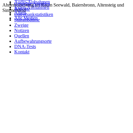
Audio-Aufnahmen
Gesuchte Angaben
Ahnenforschung im Raum Seewald, Baiersbronn, Altensteig und
Video-Aufnahmen
Berichte
Simmersfeld
Alben
Datenbankstatistiken
Alle Medien
Stammbäume
Zweige
Notizen
Quellen
Aufbewahrungsorte
DNA-Tests
Kontakt