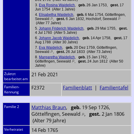
3.
Eva Rosina Waidelich
,
geb.
26 Jan 1753,
gest.
17
Jun 1754 (Alter 1 Jahre)
4.
Elisabetha Waidelich
,
geb.
6 Mai 1754, Göttelfingen,
Seewald
,
gest.
6 Jan 1832, Hochdorf, Seewald
(Alter 77 Jahre)
5.
Johann Friderich Waidelich
,
geb.
29 Mai 1755,
gest.
4 Jul 1760 (Alter 5 Jahre)
6.
Johann Jacob Waidelich
,
geb.
14 Apr 1758,
gest.
17
Aug 1788 (Alter 30 Jahre)
7.
Eva Waidelich
,
geb.
20 Dez 1759, Göttelfingen,
Seewald
,
gest.
26 Jul 1833 (Alter 73 Jahre)
8.
Margaretha Waidelich
,
geb.
15 Jan 1762,
Göttelfingen, Seewald
,
gest.
24 Jun 1812 (Alter 50
Jahre)
Zuletzt
21 Feb 2021
bearbeitet am
Familien-
F2372
Familienblatt
|
Familientafel
Kennung
Familie 2
Matthias Braun
,
geb.
19 Sep 1726,
Göttelfingen, Seewald
,
gest.
2 Jan 1806
(Alter 79 Jahre)
Verheiratet
14 Feb 1765