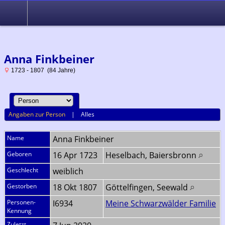
Ahnenforschung im Raum Seewald, Baiersbronn, Altensteig und
Simmersfeld
Anna Finkbeiner
1723 - 1807 (84 Jahre)
Angaben zur Person
|
Alles
Name
Anna
Finkbeiner
Geboren
16 Apr 1723
Heselbach, Baiersbronn
Geschlecht
weiblich
Gestorben
18 Okt 1807
Göttelfingen, Seewald
Personen-
I6934
Meine Schwarzwälder Familie
Kennung
Zuletzt