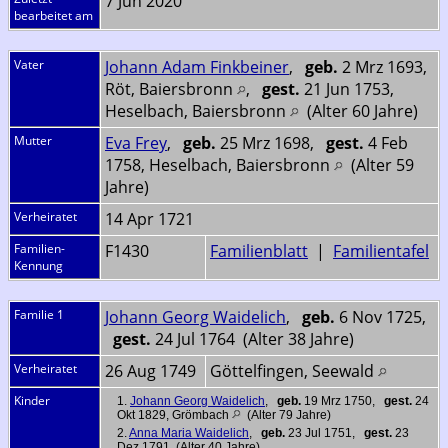
7 Jun 2020
bearbeitet am
Vater
Johann Adam Finkbeiner
,
geb.
2 Mrz 1693,
Röt, Baiersbronn
,
gest.
21 Jun 1753,
Heselbach, Baiersbronn
(Alter 60 Jahre)
Mutter
Eva Frey
,
geb.
25 Mrz 1698,
gest.
4 Feb
1758, Heselbach, Baiersbronn
(Alter 59
Jahre)
Verheiratet
14 Apr 1721
Familien-
F1430
Familienblatt
|
Familientafel
Kennung
Familie 1
Johann Georg Waidelich
,
geb.
6 Nov 1725,
gest.
24 Jul 1764 (Alter 38 Jahre)
Verheiratet
26 Aug 1749
Göttelfingen, Seewald
Kinder
1.
Johann Georg Waidelich
,
geb.
19 Mrz 1750,
gest.
24
Okt 1829, Grömbach
(Alter 79 Jahre)
2.
Anna Maria Waidelich
,
geb.
23 Jul 1751,
gest.
23
Dez 1791 (Alter 40 Jahre)