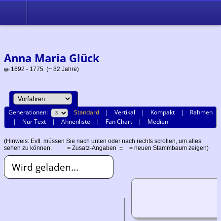
Ahnenforschung im Raum Seewald, Baiersbronn, Altensteig und
Simmersfeld
Anna Maria Glück
1692 - 1775 (~ 82 Jahre)
Generationen:
Standard
|
Vertikal
|
Kompakt
|
Rahmen
|
Nur Text
|
Ahnenliste
|
Fan Chart
|
Medien
(Hinweis: Evtl. müssen Sie nach unten oder nach rechts scrollen, um alles
sehen zu können.
= Zusatz-Angaben
= neuen Stammbaum zeigen)
Wird geladen...