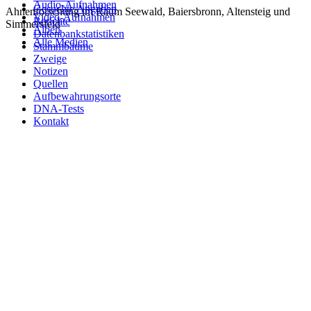
Audio-Aufnahmen
Gesuchte Angaben
Ahnenforschung im Raum Seewald, Baiersbronn, Altensteig und
Video-Aufnahmen
Berichte
Simmersfeld
Alben
Datenbankstatistiken
Alle Medien
Stammbäume
Zweige
Notizen
Quellen
Aufbewahrungsorte
DNA-Tests
Kontakt