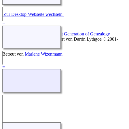
Zur Desktop-Webseite wechseln
Diese Website läuft mit
The Next Generation of Genealogy
Sitebuilding
v. 12.2, programmiert von Darrin Lythgoe © 2001-
2026.
Betreut von
Marlene Wizenmann
.